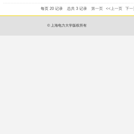
每页
20
记录
总共
3
记录
第一页
<<上一页
下一
© 上海电力大学版权所有