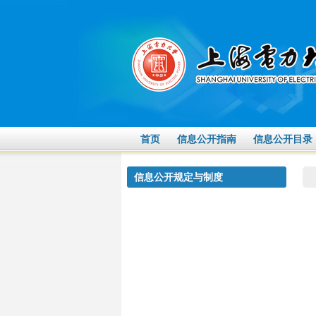
首页
信息公开指南
信息公开目录
信息公开规定与制度